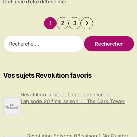
tout juste d’être diffusé hier...
Pagination
1
2
3
des
R
publications
e
c
h
e
r
Vos sujets Revolution favoris
c
h
e
Revolution la série, bande annonce de
r
l’épisode 20 final saison 1 : The Dark Tower
:
Revolution Episode 03 saison 1 No Quarter,