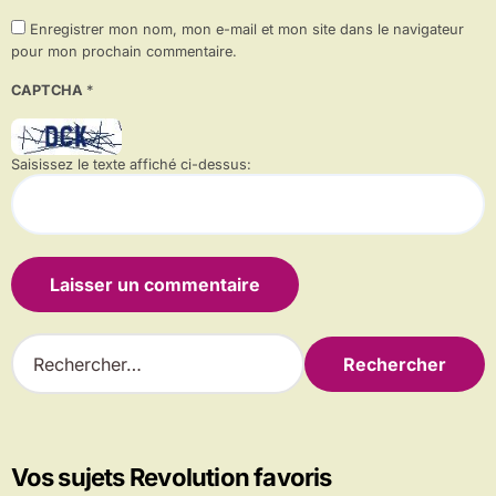
Enregistrer mon nom, mon e-mail et mon site dans le navigateur
pour mon prochain commentaire.
CAPTCHA
*
Saisissez le texte affiché ci-dessus:
R
e
c
h
e
r
Vos sujets Revolution favoris
c