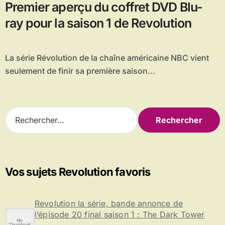
Premier aperçu du coffret DVD Blu-
ray pour la saison 1 de Revolution
La série Révolution de la chaîne américaine NBC vient
seulement de finir sa première saison...
R
e
c
h
e
r
Vos sujets Revolution favoris
c
h
e
Revolution la série, bande annonce de
r
l’épisode 20 final saison 1 : The Dark Tower