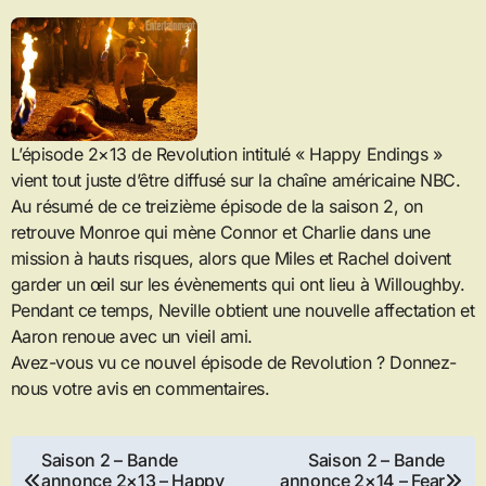
L’épisode 2×13 de Revolution intitulé « Happy Endings »
vient tout juste d’être diffusé sur la chaîne américaine NBC.
Au résumé de ce treizième épisode de la saison 2, on
retrouve Monroe qui mène Connor et Charlie dans une
mission à hauts risques, alors que Miles et Rachel doivent
garder un œil sur les évènements qui ont lieu à Willoughby.
Pendant ce temps, Neville obtient une nouvelle affectation et
Aaron renoue avec un vieil ami.
Avez-vous vu ce nouvel épisode de Revolution ? Donnez-
nous votre avis en commentaires.
Navigation
Saison 2 – Bande
Saison 2 – Bande
annonce 2×13 – Happy
annonce 2×14 – Fear