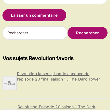
R
e
c
h
e
r
Vos sujets Revolution favoris
c
h
e
Revolution la série, bande annonce de
r
l’épisode 20 final saison 1 : The Dark Tower
:
Revolution Episode 20 saison 1 The Dark