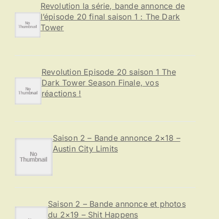
e
Revolution la série, bande annonce de
r
l’épisode 20 final saison 1 : The Dark
Tower
:
Revolution Episode 20 saison 1 The
Dark Tower Season Finale, vos
réactions !
Saison 2 – Bande annonce 2×18 –
Austin City Limits
Saison 2 – Bande annonce et photos
du 2×19 – Shit Happens