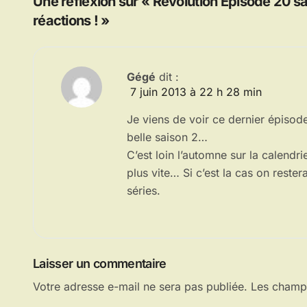
l’article
Une réflexion sur « Revolution Episode 20 s
réactions ! »
Gégé
dit :
7 juin 2013 à 22 h 28 min
Je viens de voir ce dernier épisod
belle saison 2…
C’est loin l’automne sur la calendri
plus vite… Si c’est la cas on rester
séries.
Laisser un commentaire
Votre adresse e-mail ne sera pas publiée.
Les champs