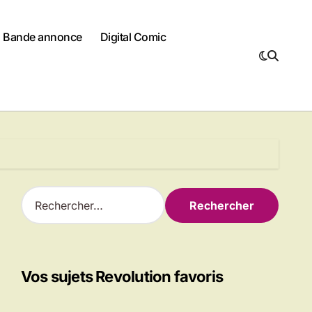
Bande annonce
Digital Comic
R
e
c
h
e
r
Vos sujets Revolution favoris
c
h