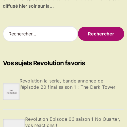
diffusé hier soir sur la...
R
e
c
h
e
r
Vos sujets Revolution favoris
c
h
e
Revolution la série, bande annonce de
r
l’épisode 20 final saison 1 : The Dark Tower
:
Revolution Episode 03 saison 1 No Quarter,
vos réactions !