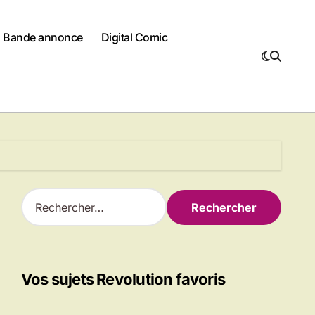
Bande annonce
Digital Comic
R
e
c
h
e
r
Vos sujets Revolution favoris
c
h