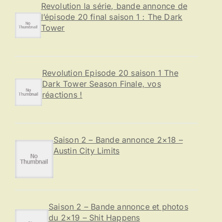
e
Revolution la série, bande annonce de
r
l’épisode 20 final saison 1 : The Dark
Tower
:
Revolution Episode 20 saison 1 The
Dark Tower Season Finale, vos
réactions !
Saison 2 – Bande annonce 2×18 –
Austin City Limits
Saison 2 – Bande annonce et photos
du 2×19 – Shit Happens