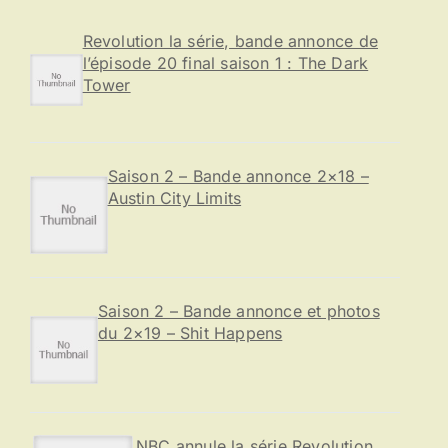
h
e
Revolution la série, bande annonce de
r
l’épisode 20 final saison 1 : The Dark
Tower
:
Saison 2 – Bande annonce 2×18 –
Austin City Limits
Saison 2 – Bande annonce et photos
du 2×19 – Shit Happens
NBC annule la série Revolution