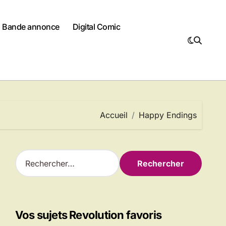
Bande annonce
Digital Comic
Accueil
Happy Endings
R
e
c
h
e
r
Vos sujets Revolution favoris
c