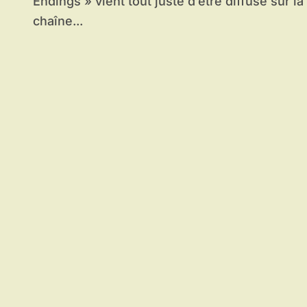
Endings » vient tout juste d’être diffusé sur la
chaîne...