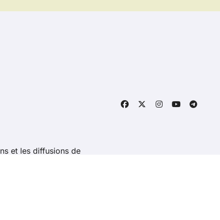
ns et les diffusions de
ight @ 2026 Tous droits réservés - revolutionserie.fr -
Con