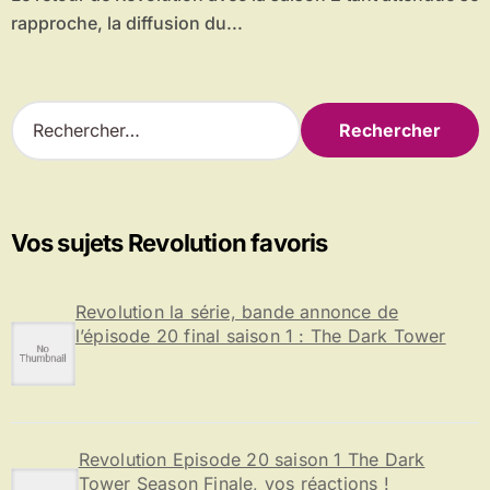
rapproche, la diffusion du...
R
e
c
h
e
r
Vos sujets Revolution favoris
c
h
e
Revolution la série, bande annonce de
r
l’épisode 20 final saison 1 : The Dark Tower
:
Revolution Episode 20 saison 1 The Dark
Tower Season Finale, vos réactions !