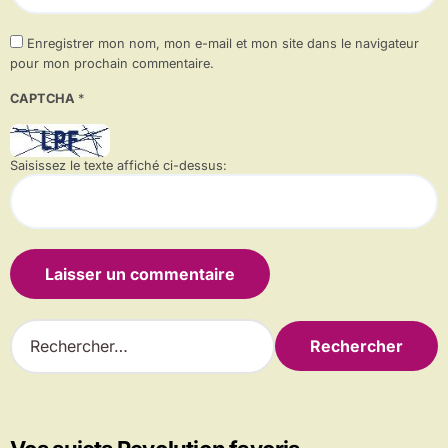
Enregistrer mon nom, mon e-mail et mon site dans le navigateur
pour mon prochain commentaire.
CAPTCHA
*
Saisissez le texte affiché ci-dessus:
R
e
c
h
e
r