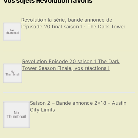
Vos sujets Revolution favoris
c
h
e
Revolution la série, bande annonce de
r
l’épisode 20 final saison 1 : The Dark Tower
:
Revolution Episode 20 saison 1 The Dark
Tower Season Finale, vos réactions !
Saison 2 – Bande annonce 2×18 – Austin
City Limits