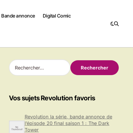
Bande annonce
Digital Comic
R
e
c
h
e
r
Vos sujets Revolution favoris
c
h
e
Revolution la série, bande annonce de
r
l’épisode 20 final saison 1 : The Dark
Tower