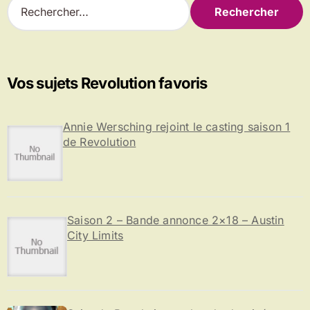
publications
e
c
h
e
r
Vos sujets Revolution favoris
c
h
e
Annie Wersching rejoint le casting saison 1
r
de Revolution
:
Saison 2 – Bande annonce 2×18 – Austin
City Limits