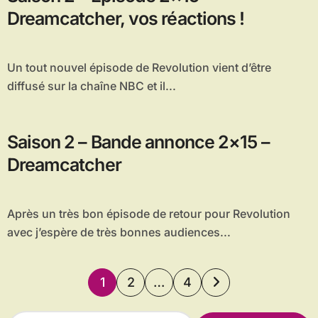
Dreamcatcher, vos réactions !
Un tout nouvel épisode de Revolution vient d’être
diffusé sur la chaîne NBC et il...
Saison 2 – Bande annonce 2×15 –
Dreamcatcher
Après un très bon épisode de retour pour Revolution
avec j’espère de très bonnes audiences...
Pagination
1
2
…
4
des
R