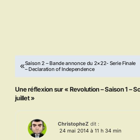
Navigation
Saison 2 – Bande annonce du 2×22- Serie Finale
– Declaration of Independence
de
l’article
Une réflexion sur « Revolution – Saison 1 – So
juillet »
ChristopheZ
dit :
24 mai 2014 à 11 h 34 min