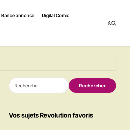
Bande annonce
Digital Comic
R
e
c
h
e
r
Vos sujets Revolution favoris
c
h