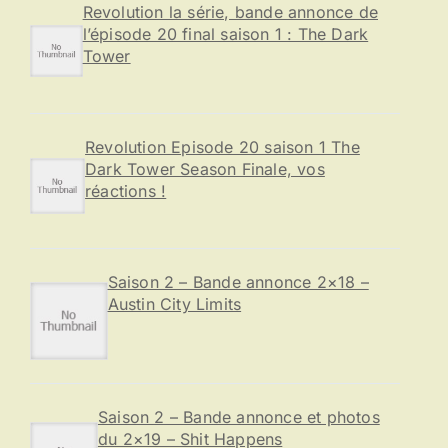
e
Revolution la série, bande annonce de
r
l’épisode 20 final saison 1 : The Dark
Tower
:
Revolution Episode 20 saison 1 The
Dark Tower Season Finale, vos
réactions !
Saison 2 – Bande annonce 2×18 –
Austin City Limits
Saison 2 – Bande annonce et photos
du 2×19 – Shit Happens