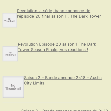
h
e
Revolution la série, bande annonce de
r
l’épisode 20 final saison 1 : The Dark Tower
:
Revolution Episode 20 saison 1 The Dark
Tower Season Finale, vos réactions !
Saison 2 – Bande annonce 2×18 – Austin
City Limits
Saison 2 – Bande annonce et photos du 2×19