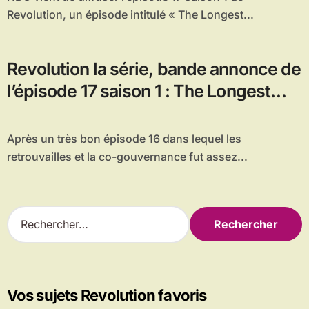
Revolution, un épisode intitulé « The Longest...
Revolution la série, bande annonce de
l’épisode 17 saison 1 : The Longest
Day
Après un très bon épisode 16 dans lequel les
retrouvailles et la co-gouvernance fut assez...
R
e
c
h
e
r
Vos sujets Revolution favoris
c