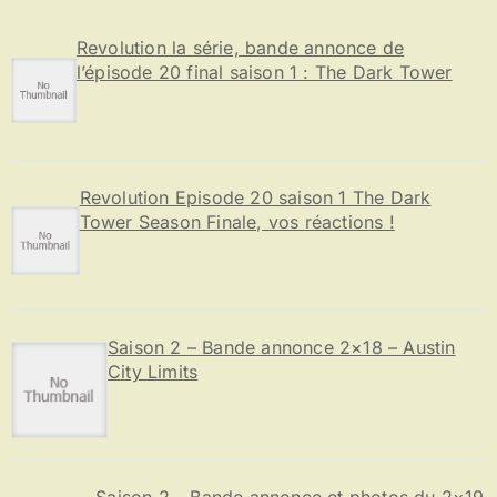
h
e
Revolution la série, bande annonce de
r
l’épisode 20 final saison 1 : The Dark Tower
:
Revolution Episode 20 saison 1 The Dark
Tower Season Finale, vos réactions !
Saison 2 – Bande annonce 2×18 – Austin
City Limits
Saison 2 – Bande annonce et photos du 2×19