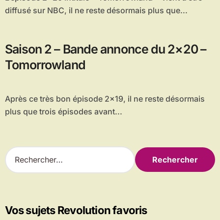
diffusé sur NBC, il ne reste désormais plus que...
Saison 2 – Bande annonce du 2×20 –
Tomorrowland
Après ce très bon épisode 2×19, il ne reste désormais
plus que trois épisodes avant...
R
e
c
h
e
r
Vos sujets Revolution favoris
c