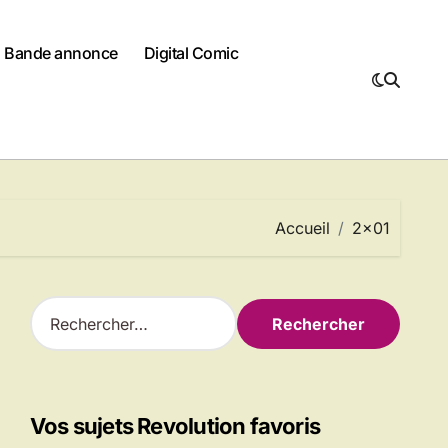
Bande annonce
Digital Comic
Accueil
2×01
R
e
c
h
e
r
Vos sujets Revolution favoris
c