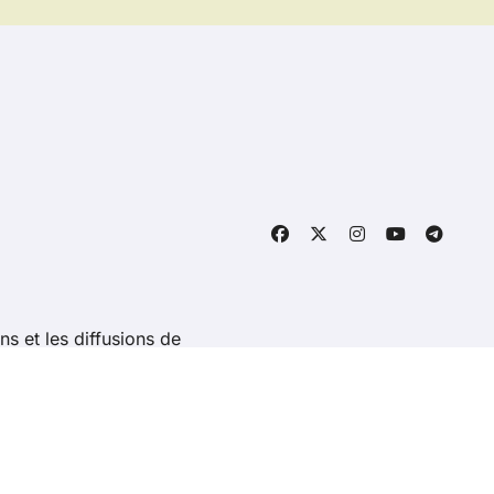
ns et les diffusions de
ight @ 2026 Tous droits réservés - revolutionserie.fr -
Con