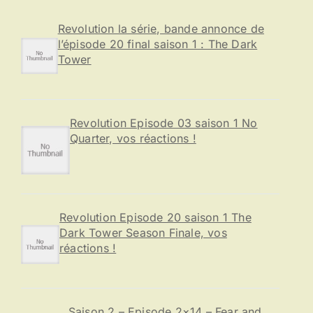
h
e
Revolution la série, bande annonce de
r
l’épisode 20 final saison 1 : The Dark
Tower
:
Revolution Episode 03 saison 1 No
Quarter, vos réactions !
Revolution Episode 20 saison 1 The
Dark Tower Season Finale, vos
réactions !
Saison 2 – Episode 2×14 – Fear and