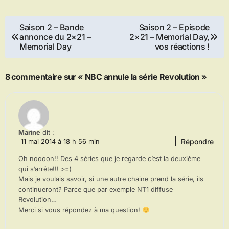
Navigation
Saison 2 – Bande
Saison 2 – Episode
annonce du 2×21 –
2×21 – Memorial Day,
de
Memorial Day
vos réactions !
l’article
8 commentaire sur « NBC annule la série Revolution »
Marine
dit :
Répondre
11 mai 2014 à 18 h 56 min
Oh noooon!! Des 4 séries que je regarde c’est la deuxième
qui s’arrête!!! >=(
Mais je voulais savoir, si une autre chaine prend la série, ils
continueront? Parce que par exemple NT1 diffuse
Revolution…
Merci si vous répondez à ma question!