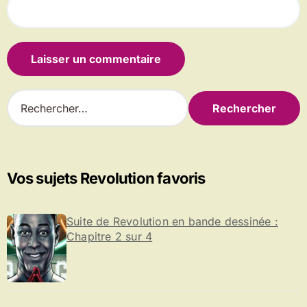
R
e
c
h
e
r
Vos sujets Revolution favoris
c
h
e
Suite de Revolution en bande dessinée :
r
Chapitre 2 sur 4
: