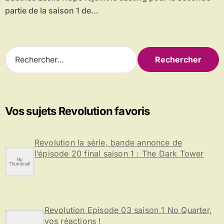
partie de la saison 1 de...
R
e
c
h
e
r
Vos sujets Revolution favoris
c
h
e
Revolution la série, bande annonce de
r
l’épisode 20 final saison 1 : The Dark Tower
:
Revolution Episode 03 saison 1 No Quarter,
vos réactions !