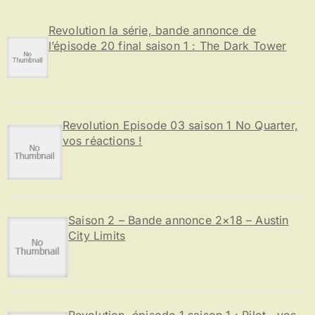
h
e
Revolution la série, bande annonce de
r
l’épisode 20 final saison 1 : The Dark Tower
:
Revolution Episode 03 saison 1 No Quarter,
vos réactions !
Saison 2 – Bande annonce 2×18 – Austin
City Limits
Revolution, épisode 1 saison 1 : Pilot , vos