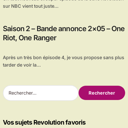
sur NBC vient tout juste...
Saison 2 – Bande annonce 2×05 – One
Riot, One Ranger
Après un très bon épisode 4, je vous propose sans plus
tarder de voir la...
R
e
c
h
e
r
Vos sujets Revolution favoris
c