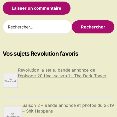
R
e
c
h
e
r
Vos sujets Revolution favoris
c
h
e
Revolution la série, bande annonce de
r
l’épisode 20 final saison 1 : The Dark Tower
:
Saison 2 – Bande annonce et photos du 2×19
– Shit Happens