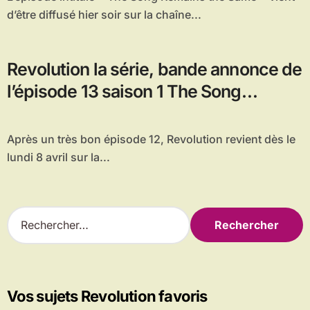
d’être diffusé hier soir sur la chaîne...
Revolution la série, bande annonce de
l’épisode 13 saison 1 The Song
Remains the Same
Après un très bon épisode 12, Revolution revient dès le
lundi 8 avril sur la...
R
e
c
h
e
r
Vos sujets Revolution favoris
c