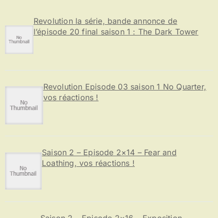
h
e
Revolution la série, bande annonce de
r
l’épisode 20 final saison 1 : The Dark Tower
:
Revolution Episode 03 saison 1 No Quarter,
vos réactions !
Saison 2 – Episode 2×14 – Fear and
Loathing, vos réactions !
Saison 2 – Episode 2×16 – Exposition