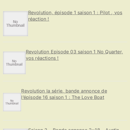
h
e
Revolution, épisode 1 saison 1 : Pilot , vos
r
réaction !
:
Revolution Episode 03 saison 1 No Quarter,
vos réactions !
Revolution la série, bande annonce de
l’épisode 16 saison 1 : The Love Boat
Saison 2 – Bande annonce 2×18 – Austin