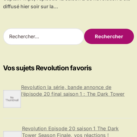
diffusé hier soir sur la...
R
e
c
h
e
r
Vos sujets Revolution favoris
c
h
e
Revolution la série, bande annonce de
r
l’épisode 20 final saison 1 : The Dark Tower
:
Revolution Episode 20 saison 1 The Dark
Tower Season Finale, vos réactions !