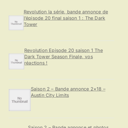
h
e
Revolution la série, bande annonce de
r
l’épisode 20 final saison 1 : The Dark
Tower
:
Revolution Episode 20 saison 1 The
Dark Tower Season Finale, vos
réactions !
Saison 2 – Bande annonce 2×18 –
Austin City Limits
Saison 2 – Bande annonce et photos