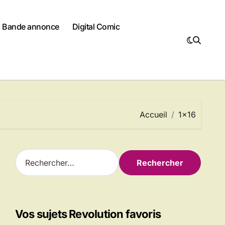
Bande annonce
Digital Comic
Accueil
1×16
R
e
c
h
e
r
Vos sujets Revolution favoris
c