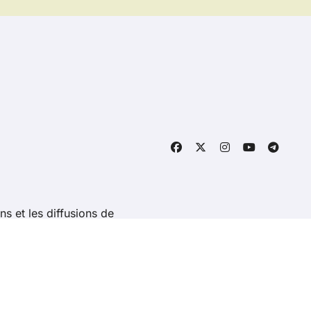
ns et les diffusions de
ight @ 2026 Tous droits réservés - revolutionserie.fr -
Con