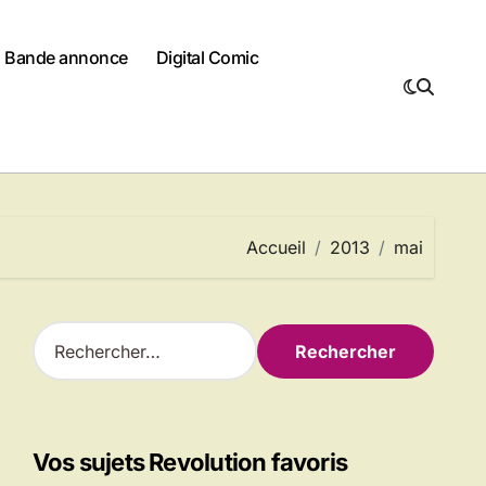
Bande annonce
Digital Comic
Accueil
2013
mai
R
e
c
h
e
r
Vos sujets Revolution favoris
c