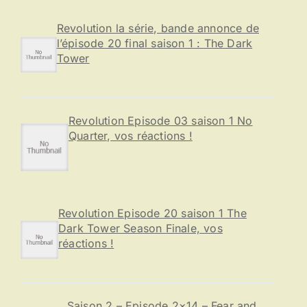
h
e
Revolution la série, bande annonce de
r
l’épisode 20 final saison 1 : The Dark
Tower
:
Revolution Episode 03 saison 1 No
Quarter, vos réactions !
Revolution Episode 20 saison 1 The
Dark Tower Season Finale, vos
réactions !
Saison 2 – Episode 2×14 – Fear and