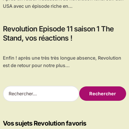
USA avec un épisode riche en...
Revolution Episode 11 saison 1 The
Stand, vos réactions !
Enfin ! après une très très longue absence, Revolution
est de retour pour notre plus...
R
e
c
h
e
r
Vos sujets Revolution favoris
c